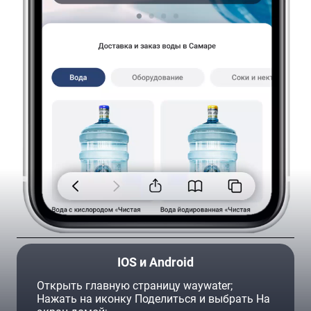
О воде
Вода высшей категории оптимально сбалансирована
по составу, т.е. содержит все необходимые макро- и
микроэлементы.
Типы воды
Основным продуктом, выпускаемым под торговой
маркой «Чистая вода из Царевщины», является вода,
обогащенная кислородом. Также мы занимаемся
производством йодированной, фторированной и водой
с повышенной минерализацией.
IOS и Android
Открыть главную страницу waywater;
С кислородом
Нажать на иконку Поделиться и выбрать На
Ваш город —
Самара
?