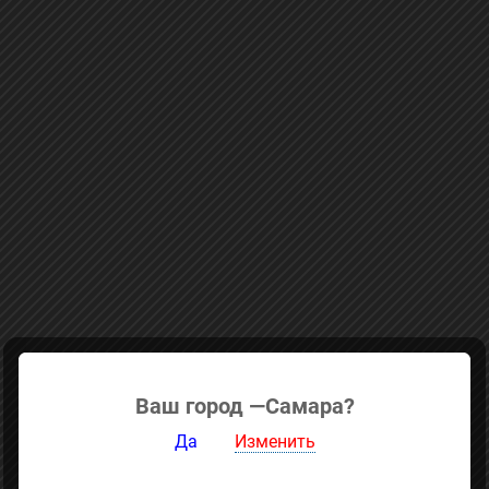
Ваш город —
Самара
?
Да
Изменить