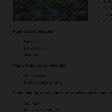
Диз
Пол
Гепа
Гаст
Кожные заболевания
Трахома
Дерматиты
Микозы
Паразитарные заболевания
Шистосомоз
Дракункулез (ришта)
Заболевания, передаваемые через водных перено
Малярия
Желтая лихорадка