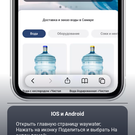
Ваш город —
Самара
?
Да
Изменить
Помпа SMixx Standart
О товаре
IOS и Android
Помпа изготовлена из прочного пищевого пластика,
Открыть главную страницу waywater;
может использоваться со стандартными бутылями
Нажать на иконку Поделиться и выбрать На
емкостью от 12 до 19 литров.